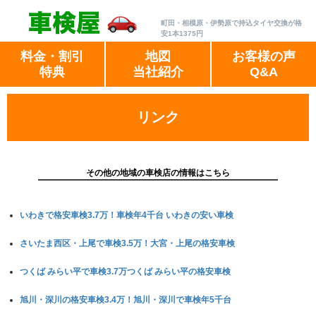
町田・相模原・伊勢原で持込タイヤ交換が格
安1本1375円
料金・割引
地図
お客様の声
特典
当社紹介
Q&A
リンク
その他の地域の車検店の情報はこちら
いわきで格安車検3.7万！車検年4千台 いわきの安い車検
さいたま西区・上尾で車検3.5万！大宮・上尾の格安車検
つくば みらい平で車検3.7万つくば みらい平の格安車検
旭川・深川の格安車検3.4万！旭川・深川で車検年5千台